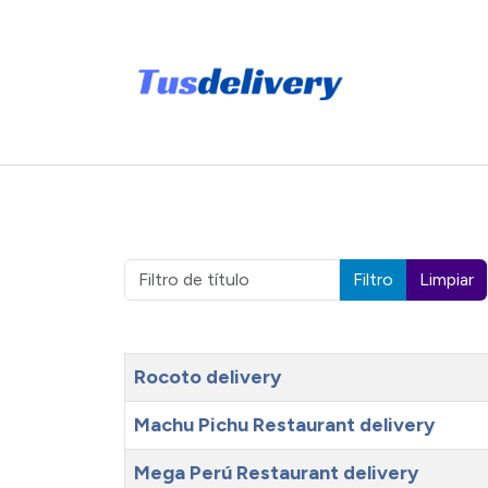
Filtro de título
Filtro
Limpiar
Título
Rocoto delivery
Machu Pichu Restaurant delivery
Mega Perú Restaurant delivery