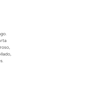
ago.
arta
roso,
llado,
s.