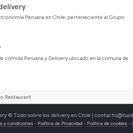
delivery
stronomía Peruana en Chile, perteneciente al Grupo
y
de comida Peruana y Delivery ubicado en la comuna de
o Restaurant
ery © Todo sobre los delivery en Chile | contacto@tusde
s y condiciones
-
Política de Privacidad
-
Política de cookies
-