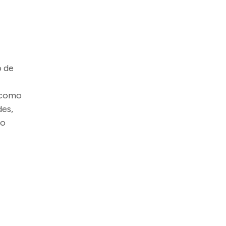
o de
s como
des,
do