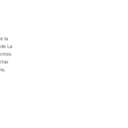
e la
 de La
entes
etas
na,